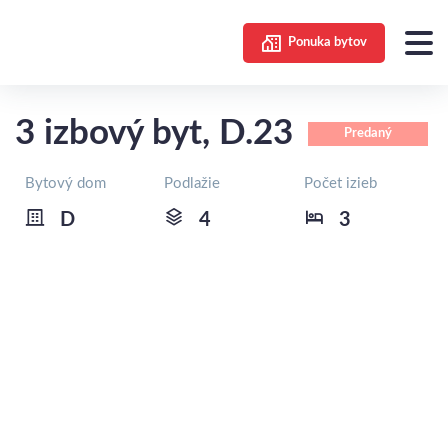
Ponuka bytov
3 izbový byt, D.23
Predaný
Bytový dom
Podlažie
Počet izieb
D
4
3