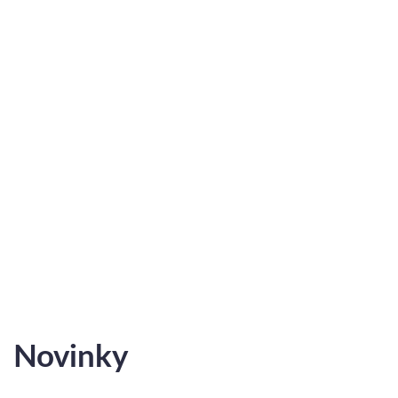
2
2
D.13
3
86.31 m
7.05 m
-
2
2
D.17
3
86.69 m
9.75 m
-
2
2
D.18
3
64.48 m
3.2 m
-
2
2
D.19
3
86.31 m
7.05 m
-
2
2
D.23
3
86.69 m
9.75 m
-
Zobraziť ponuku bytov
Novinky