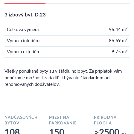
3 izbový byt, D.23
2
Celková výmera
96.44 m
2
Výmera interiéru
86.69 m
2
Výmera exteriéru
9.75 m
Všetky ponúkané byty sú v štádiu holobyt. Za príplatok vám
ponúkame možnosť zariadiť si bývanie štandardom od
renomovaných dodávateľov.
NADČASOVÝCH
MIEST NA
PRÍRODNÁ
BYTOV
PARKOVANIE
PLOCHA
108
150
>2500
2