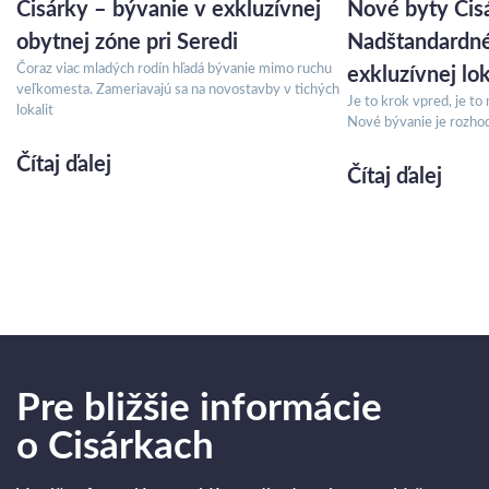
Cisárky – bývanie v exkluzívnej
Nové byty Cisá
obytnej zóne pri Seredi
Nadštandardné
Čoraz viac mladých rodín hľadá bývanie mimo ruchu
exkluzívnej lok
veľkomesta. Zameriavajú sa na novostavby v tichých
Je to krok vpred, je to 
lokalit
Nové bývanie je rozhodn
Čítaj ďalej
Čítaj ďalej
Pre bližšie informácie
o Cisárkach