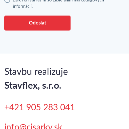
Zároveň súhlasím so zasielaním marketingových
informácií.
Odoslať
Stavbu realizuje
Stavflex, s.r.o.
+421 905 283 041
info@cisarky.sk