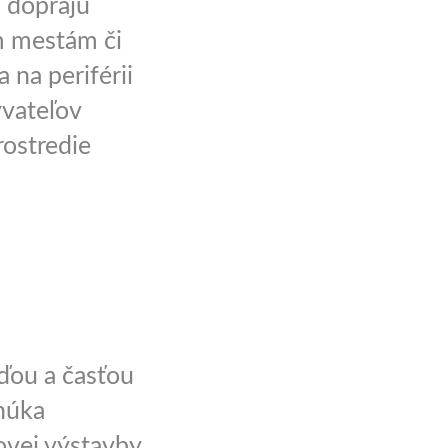
 doprajú
m mestám či
na periférii
yvateľov
ostredie
ďou a časťou
núka
vej výstavby