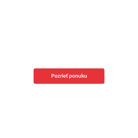
e si Váš nový byt v Ci
Pozrieť ponuku