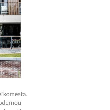
eľkomesta.
modernou