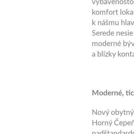
vybavenosťou
komfort loka
k nášmu hlav
Serede nesie
moderné býva
a blízky kont
Moderné, tic
Nový obytný 
Horný Čepeň.
nadštandard