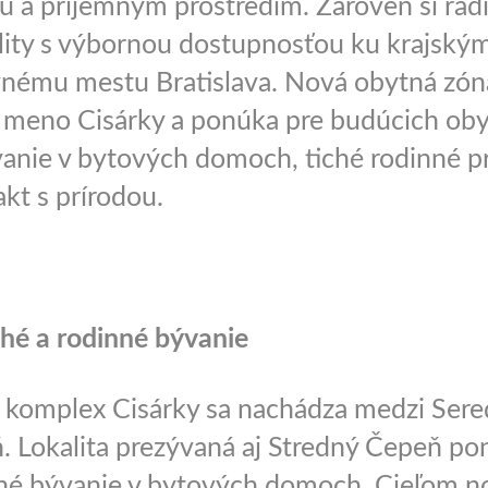
 a príjemným prostredím. Zároveň si radi
lity s výbornou dostupnosťou ku krajský
nému mestu Bratislava. Nová obytná zóna 
 meno Cisárky a ponúka pre budúcich ob
nie v bytových domoch, tiché rodinné pr
akt s prírodou.
hé a rodinné bývanie
komplex Cisárky sa nachádza medzi Sere
 Lokalita prezývaná aj Stredný Čepeň po
né bývanie v bytových domoch. Cieľom no