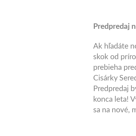
Predpredaj n
Ak hľadáte no
skok od príro
prebieha pre
Cisárky Sereď
Predpredaj b
konca leta! V
sa na nové, 