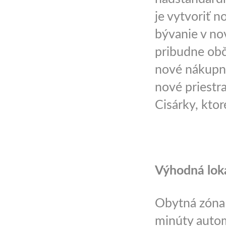
je vytvoriť 
bývanie v no
pribudne obč
nové nákupné
nové priestr
Cisárky, ktor
Výhodná lok
Obytná zóna 
minúty autom