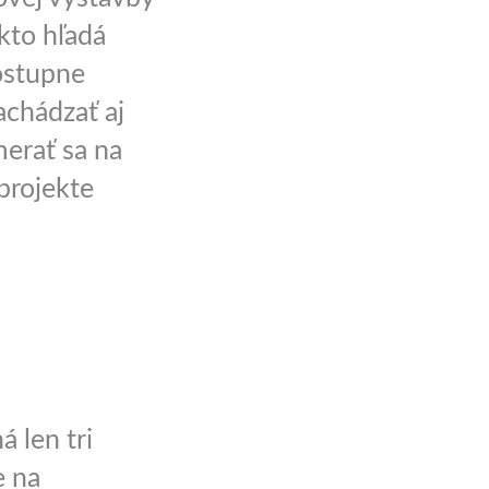
kto hľadá
ostupne
achádzať aj
erať sa na
projekte
 len tri
e na