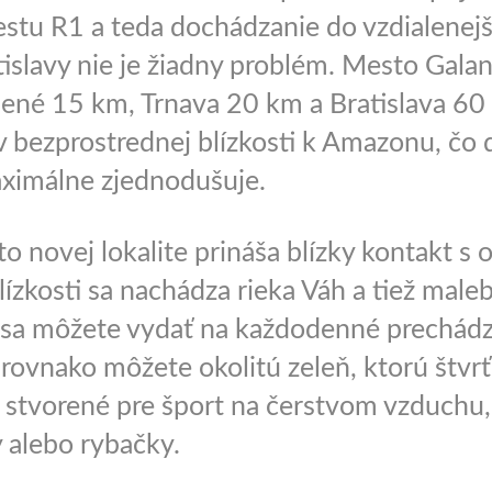
estu R1 a teda dochádzanie do vzdialenejš
islavy nie je žiadny problém. Mesto Galan
lené 15 km, Trnava 20 km a Bratislava 60 
 v bezprostrednej blízkosti k Amazonu, čo
ximálne zjednodušuje.
to novej lokalite prináša blízky kontakt s 
lízkosti sa nachádza rieka Váh a tiež male
sa môžete vydať na každodenné prechádz
 rovnako môžete okolitú zeleň, ktorú štvr
 stvorené pre šport na čerstvom vzduchu, 
 alebo rybačky.