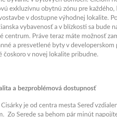
novú exkluzívnu obytnú zónu pre každého, 
vostavbe v dostupne výhodnej lokalite. P
ianska vybavenosť a v blízkosti sa bude n
 centrum. Práve teraz máte možnosť zam
anné a presvetlené byty v developerskom 
é čoskoro v novej lokalite pribudne.
alita a bezproblémová dostupnosť
Cisárky je od centra mesta Sereď vzdialená
. Zo Serede sa behom pár minút napojít