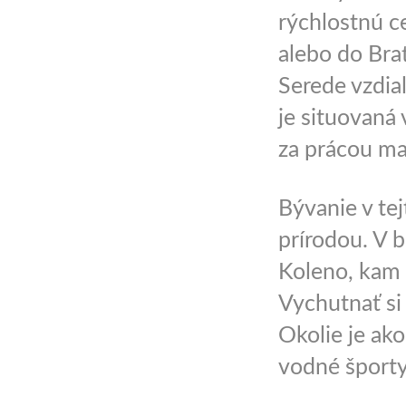
rýchlostnú c
alebo do Brat
Serede vzdia
je situovaná
za prácou ma
Bývanie v tej
prírodou. V b
Koleno, kam 
Vychutnať si
Okolie je ako
vodné športy