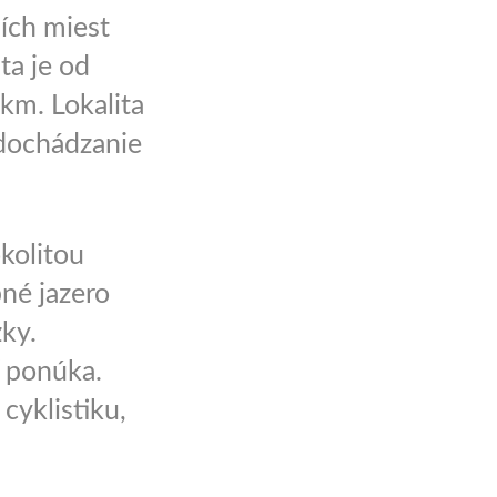
ích miest
ta je od
km. Lokalita
 dochádzanie
okolitou
bné jazero
ky.
ť ponúka.
cyklistiku,