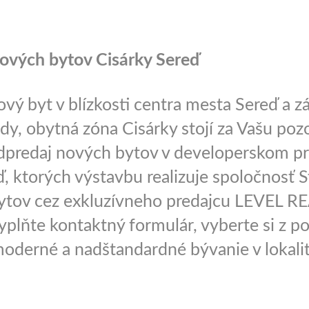
ových bytov Cisárky Sereď
vý byt v blízkosti centra mesta Sereď a z
dy, obytná zóna Cisárky stojí za Vašu poz
dpredaj nových bytov v developerskom pr
, ktorých výstavbu realizuje spoločnosť St
ytov cez exkluzívneho predajcu LEVEL RE
yplňte kontaktný formulár, vyberte si z p
moderné a nadštandardné bývanie v lokalit