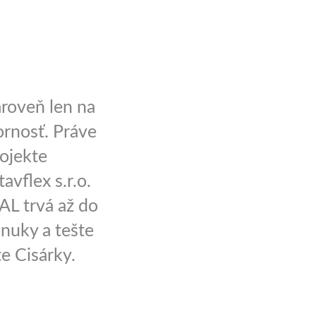
ároveň len na
ornosť. Práve
ojekte
avflex s.r.o.
AL trvá až do
onuky a tešte
e Cisárky.