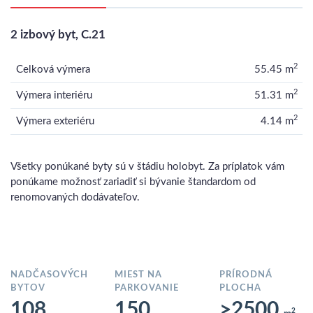
2 izbový byt, C.21
2
Celková výmera
55.45 m
2
Výmera interiéru
51.31 m
2
Výmera exteriéru
4.14 m
Všetky ponúkané byty sú v štádiu holobyt. Za príplatok vám
ponúkame možnosť zariadiť si bývanie štandardom od
renomovaných dodávateľov.
NADČASOVÝCH
MIEST NA
PRÍRODNÁ
BYTOV
PARKOVANIE
PLOCHA
108
150
>2500
2