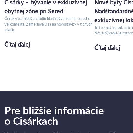
Cisárky – bývanie v exkluzívnej
Nové byty Cisá
obytnej zóne pri Seredi
Nadštandardné
Čoraz viac mladých rodín hľadá bývanie mimo ruchu
exkluzívnej lok
veľkomesta. Zameriavajú sa na novostavby v tichých
Je to krok vpred, je to 
lokalit
Nové bývanie je rozhodn
Čítaj ďalej
Čítaj ďalej
Pre bližšie informácie
o Cisárkach