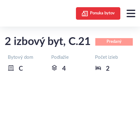
Ponuka bytov
2 izbový byt, C.21
Predaný
Bytový dom
Podlažie
Počet izieb
C
4
2