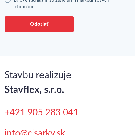
Zároveň súhlasím so zasielaním marketingových
informácií.
Odoslať
Stavbu realizuje
Stavflex, s.r.o.
+421 905 283 041
info@cisarky.sk