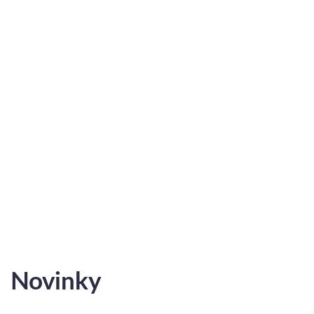
2
2
C.13
3
86.31 m
7.05 m
-
2
2
C.17
3
86.69 m
9.75 m
-
2
2
C.18
3
64.48 m
3.2 m
-
2
2
C.19
3
86.31 m
7.05 m
-
2
2
C.23
3
86.69 m
9.75 m
-
Zobraziť ponuku bytov
Novinky