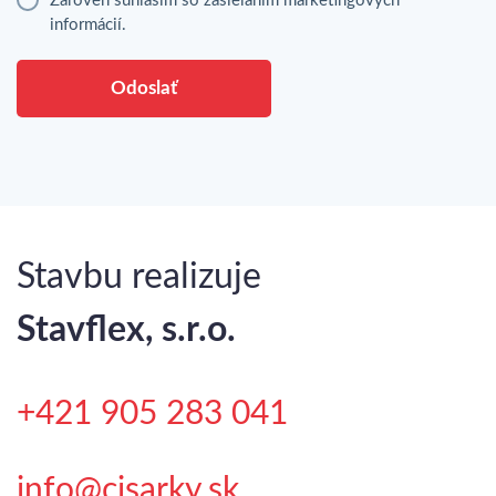
Zároveň súhlasím so zasielaním marketingových
informácií.
Odoslať
Stavbu realizuje
Stavflex, s.r.o.
+421 905 283 041
info@cisarky.sk