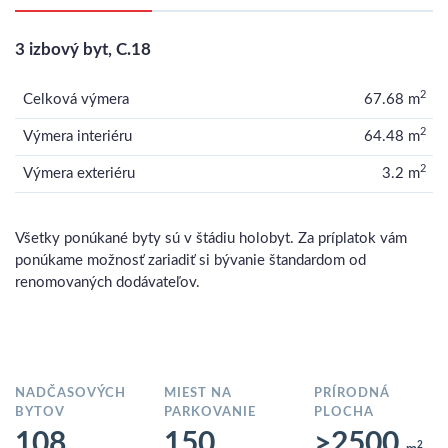
3 izbový byt, C.18
2
Celková výmera
67.68 m
2
Výmera interiéru
64.48 m
2
Výmera exteriéru
3.2 m
Všetky ponúkané byty sú v štádiu holobyt. Za príplatok vám
ponúkame možnosť zariadiť si bývanie štandardom od
renomovaných dodávateľov.
NADČASOVÝCH
MIEST NA
PRÍRODNÁ
BYTOV
PARKOVANIE
PLOCHA
108
150
>2500
2