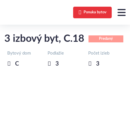
Ponuka bytov
3 izbový byt, C.18
Predaný
Bytový dom
Podlažie
Počet izieb
C
3
3