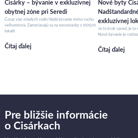
Cisárky – bývanie v exkluzívnej
Nové byty Cisá
obytnej zóne pri Seredi
Nadštandardné
Čoraz viac mladých rodín hľadá bývanie mimo ruchu
exkluzívnej lok
veľkomesta. Zameriavajú sa na novostavby v tichých
Je to krok vpred, je to 
lokalit
Nové bývanie je rozhodn
Čítaj ďalej
Čítaj ďalej
Pre bližšie informácie
o Cisárkach